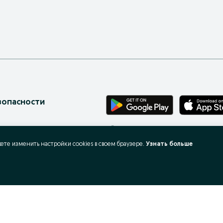
зопасности
Бесплатное приложение для твоего те
онов
жете изменить настройки cookies в своeм браузере.
Узнать больше
ес-страницы
 запросы
X
ать и покупать?