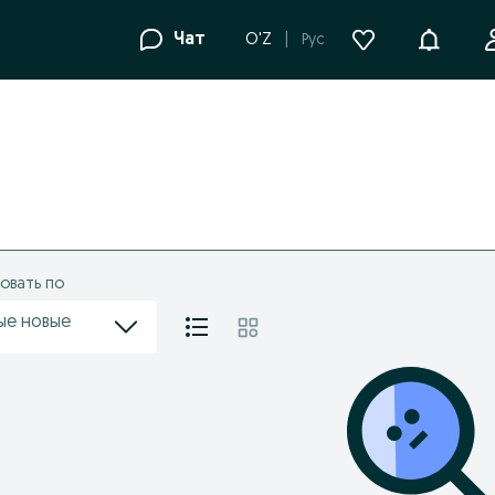
Уведомле
Чат
O'Z
Рус
.
овать по
ые новые