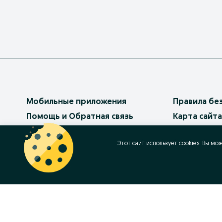
Мобильные приложения
Правила бе
Помощь и Обратная связь
Карта сайта
Платные услуги
Карта реги
Этот сайт использует cookies. Вы мо
Бизнес на OLX
Карта бизн
Условия использования
Популярные
Политика конфиденциальности
Работа в OL
Как продав
Контакт